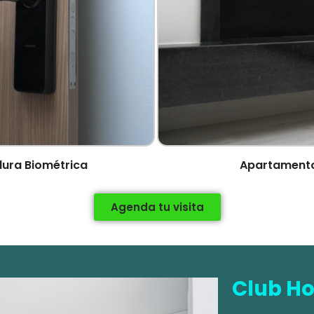
ura Biométrica
Apartamento
Agenda tu visita
Club H